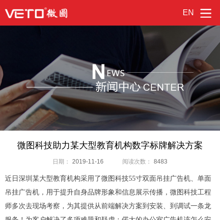
EN
微图科技助力某大型教育机构数字标牌解决方案
日期：
2019-11-16
阅读次数：
8483
近日深圳某大型教育机构采用了微图科技
55
寸双面吊挂广告机、单面
吊挂广告机，用于提升自身品牌形象和信息展示传播，微图科技工程
师多次去现场考察，为其提供
从前端解决方案到安装、到调试一条龙
服务
！为客户解决了多项难题和疑虑：偌大的办公室广告机该怎么安