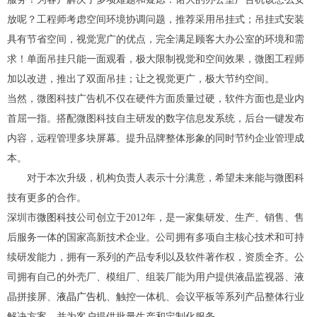
放呢？工程师考虑空间环境协调问题，推荐采用吊挂式；吊挂式安装
具有节省空间，视觉宽广的优点，完全满足顾客大办公室的环境和需
求！单面吊挂只能一面观看，极大限制视觉和空间效果，微图工程师
加以改进，推出了双面吊挂；让之视觉更广，极大节约空间。
当然，
微图科技广告机
不仅在硬件方面质量过硬，软件方面也是业内
首屈一指。搭配
微图科技
自主研发的
数字
信
息
发系统，后台一键发布
内容，远程管理多块屏幕。提升
品牌
整体形象的同时节约企业管理成
本。
对于本次升级，
机构负责人
表示十分满意，希望未来能与
微图科
技
有更多的合作。
深圳市
微图科技
公司创立于
201
2
年，是一家集研发、生产、销售、售
后服务一体的国家高新技术企业。公司拥有多项自主核心技术和可持
续研发能力，拥有一系列的产品专利以及软件著作权，资质全齐。公
司
拥有自己的外壳厂、模组厂、组装厂能
为用户提供液晶监视器、液
晶拼接屏、
液晶
广告机
、
触控一体机
、会议平板等系列产品
整体
行业
解决方案，并为客户提供
批量生产和定
制化服务。