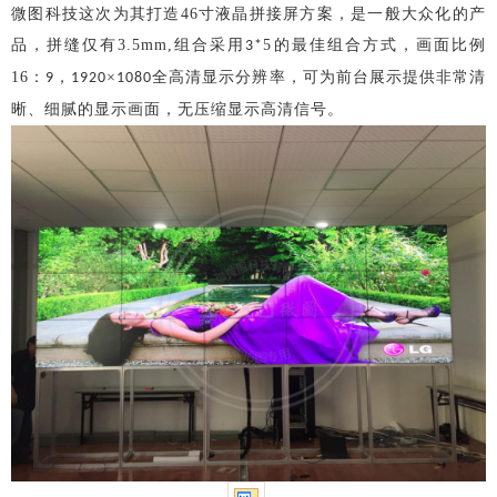
微图科技这次为其打造
46寸液晶拼接屏方案，是一般大众化的产
品，拼缝仅有3.5mm,组合采用
5的最佳组合方式，画面比例
3*
16：
，
×
全高清显示分辨率，可为前台展示提供非常清
9
1920
1080
晰、细腻的显示画面，无压缩显示高清信号。