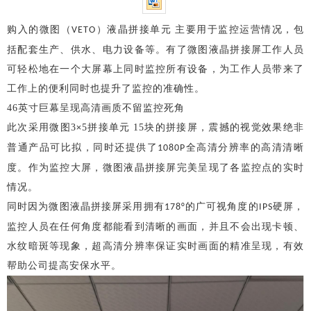
购入的微图（
）液晶拼接单元
主要用于监控运营情况，包
VETO
括配套生产、供水、电力设备等。有了微图液晶拼接屏工作人员
可轻松地在一个大屏幕上同时监控所有设备，为工作人员带来了
工作上的便利同时也提升了监控的准确性。
46英寸巨幕呈现高清画质不留监控死角
此次采用微图
3
5拼接单元
15块的拼接屏，震撼的视觉效果绝非
×
普通产品可比拟，同时还提供了
全高清分辨率的高清清晰
1080P
度。作为监控大屏，微图液晶拼接屏完美呈现了各监控点的实时
情况。
同时因为微图液晶拼接屏采用拥有
的广可视角度的
硬屏，
178°
IPS
监控人员在任何角度都能看到清晰的画面，并且不会出现卡顿、
水纹暗斑等现象，超高清分辨率保证实时画面的精准呈现，有效
帮助公司提高安保水平。